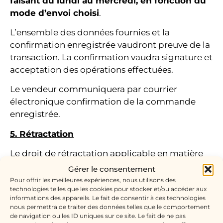
faisant du lundi au mercredi, en fonction du
mode d’envoi choisi
.
L’ensemble des données fournies et la
confirmation enregistrée vaudront preuve de la
transaction. La confirmation vaudra signature et
acceptation des opérations effectuées.
Le vendeur communiquera par courrier
électronique confirmation de la commande
enregistrée.
5. Rétractation
Le droit de rétractation applicable en matière
de vente à distance ne peut être exercé dans le
Gérer le consentement
cas de la fourniture de biens qui, du fait de leur
Pour offrir les meilleures expériences, nous utilisons des
technologies telles que les cookies pour stocker et/ou accéder aux
nature, sont susceptibles de se détériorer ou de
informations des appareils. Le fait de consentir à ces technologies
se périmer rapidement.
nous permettra de traiter des données telles que le comportement
de navigation ou les ID uniques sur ce site. Le fait de ne pas
Par conséquent, toute commande sur le Site est