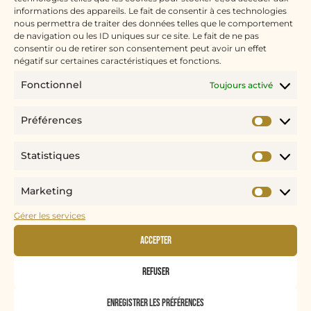
informations des appareils. Le fait de consentir à ces technologies
pendant plus de 15 ans. J’ai travaillé dans
nous permettra de traiter des données telles que le comportement
plusieurs belles maisons telles que le Buddha
de navigation ou les ID uniques sur ce site. Le fait de ne pas
consentir ou de retirer son consentement peut avoir un effet
Bar, le salon de thé Angelina et de multiples
négatif sur certaines caractéristiques et fonctions.
Brasseries Parisiennes et des bistrots de
quartier du Marais.
Fonctionnel
Toujours activé
J’ai passé près de 20 ans de ma vie dans la
Préférences
restauration. Ce n’est clairement pas un hasard
si j’en suis là aujourd’hui mais bien
par amour
Statistiques
des beaux et bons produits
. D’ailleurs quand
j’étais petite, je voulais être goûteuse de
Marketing
gâteaux…
Gérer les services
Accepter
Refuser
Enregistrer les préférences