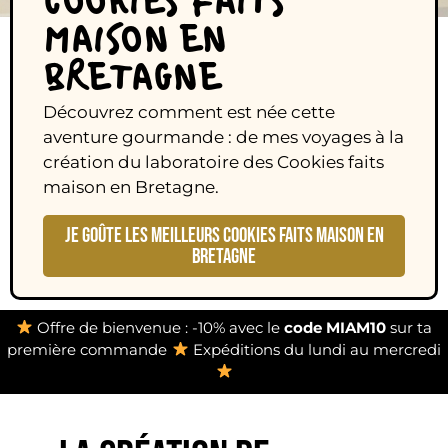
COOKIES FAITS
MAISON EN
BRETAGNE
Découvrez comment est née cette
aventure gourmande : de mes voyages à la
création du laboratoire des Cookies faits
maison en Bretagne.
JE GOÛTE LES MEILLEURS COOKIES FAITS MAISON EN
BRETAGNE
Offre de bienvenue : -10% avec le
code MIAM10
sur ta
première commande
Expéditions du lundi au mercredi