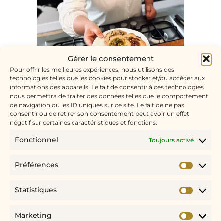
Gérer le consentement
Pour offrir les meilleures expériences, nous utilisons des
technologies telles que les cookies pour stocker et/ou accéder aux
informations des appareils. Le fait de consentir à ces technologies
nous permettra de traiter des données telles que le comportement
LE PETIT + DE
JBCOOKISERIE
de navigation ou les ID uniques sur ce site. Le fait de ne pas
consentir ou de retirer son consentement peut avoir un effet
négatif sur certaines caractéristiques et fonctions.
Fonctionnel
Toujours activé
Fière de ma Région Bretagne, je mets un point
d’honneur à travailler avec les producteurs
Préférences
locaux. Je me suis assurée personnellement de
la qualité et de l’excellence des ingrédients
Statistiques
pour vous offrir les meilleurs cookies artisanaux
bretons.
Marketing