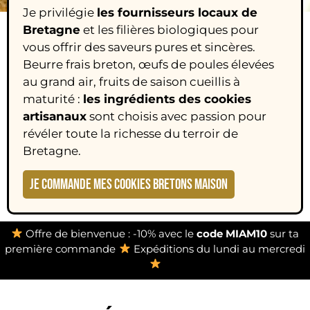
Je privilégie
les fournisseurs locaux de
Bretagne
et les filières biologiques pour
vous offrir des saveurs pures et sincères.
Beurre frais breton, œufs de poules élevées
au grand air, fruits de saison cueillis à
maturité :
les ingrédients des cookies
artisanaux
sont choisis avec passion pour
révéler toute la richesse du terroir de
Bretagne.
JE COMMANDE MES COOKIES BRETONS MAISON
Offre de bienvenue : -10% avec le
code MIAM10
sur ta
première commande
Expéditions du lundi au mercredi