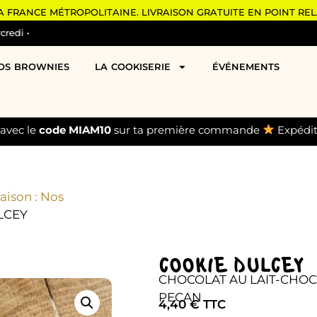
 FRANCE MÉTROPOLITAINE. LIVRAISON GRATUITE EN POINT RELA
di •
OS BROWNIES
LA COOKISERIE
ÉVÉNEMENTS
 avec le
code MIAM10
sur ta première commande
Expédit
aison : Nos
LCEY
COOKIE DULCEY
CHOCOLAT AU LAIT-CHOC
PECAN
4,40
€