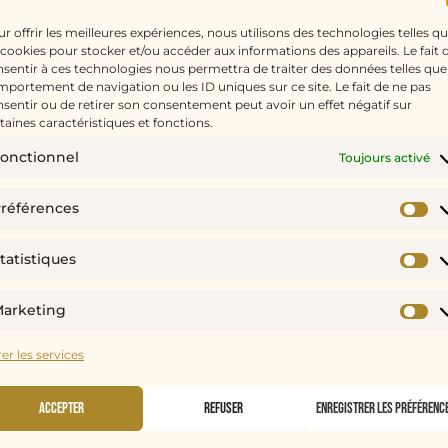
r offrir les meilleures expériences, nous utilisons des technologies telles q
 cookies pour stocker et/ou accéder aux informations des appareils. Le fait 
sentir à ces technologies nous permettra de traiter des données telles que
portement de navigation ou les ID uniques sur ce site. Le fait de ne pas
sentir ou de retirer son consentement peut avoir un effet négatif sur
taines caractéristiques et fonctions.
onctionnel
Toujours activé
Bon choix ! J'espère que cette gourman
moment. J'ai hâte d'avoir votre retour.
références
Juliette
tatistiques
arketing
er les services
RAIENT AUSSI
VOUS PLAIRE
...
Accepter
Refuser
Enregistrer les préférenc