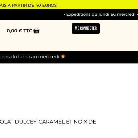
IS A PARTIR DE 40 EUROS
• Expéditions du lundi au mercredi •
• 
ME CONNECTER
0,00
€
ions du lundi au mercredi
OLAT DULCEY-CARAMEL ET NOIX DE