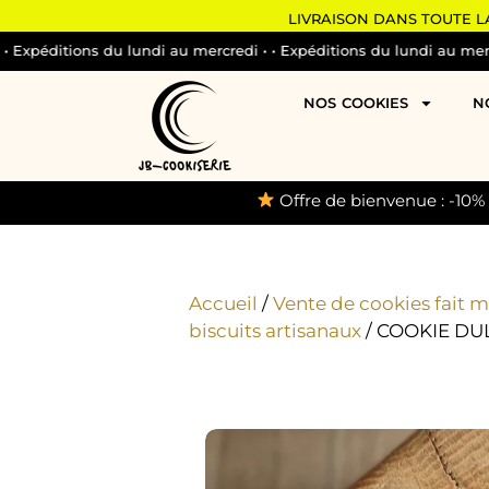
LIVRAISON DANS TOUTE LA
Expéditions du lundi au mercredi •
• Expéditions du lundi au mercre
NOS COOKIES
N
Offre de bienvenue : -10%
Accueil
/
Vente de cookies fait m
biscuits artisanaux
/ COOKIE DU