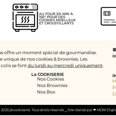
AU FOUR 3/4 MIN À
150° POUR DES
COOKIES MOELLEUX
ET CROUSTILLANTS
☎
us offre un moment spécial de gourmandise.
✉
te unique de nos cookies & brownies. Les
colis se font
du lundi au mercredi uniquement
.
La COOKISERIE
I
Nos Cookies
M
Nos Brownies
P
Nos Box
C
 2025 jbcookiserie. Tous droits réservés ⎯ Site réalisé par ❤︎
MORI Digit