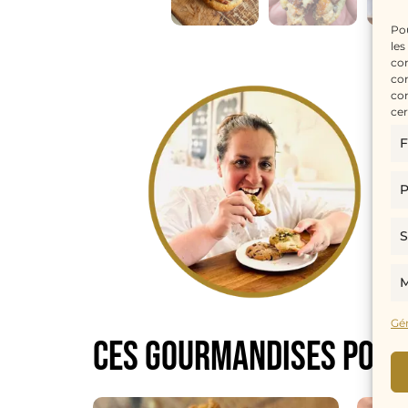
Pou
les
con
com
con
cer
F
P
S
M
Gér
CES GOURMANDISES POUR