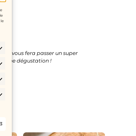
ue
de
 le
dise vous fera passer un super
 Bonne dégustation !
es