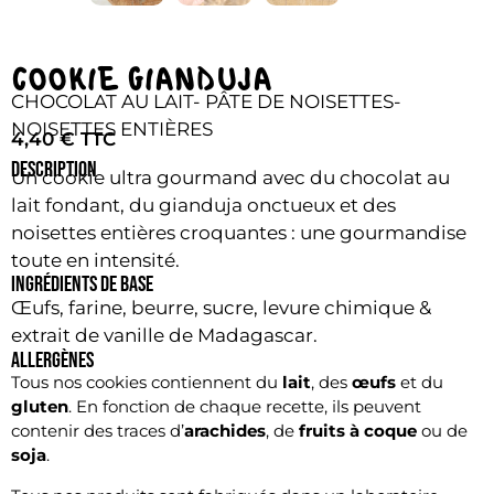
COOKIE GIANDUJA
CHOCOLAT AU LAIT- PÂTE DE NOISETTES-
NOISETTES ENTIÈRES
4,40
€
DESCRIPTION
Un cookie ultra gourmand avec du chocolat au
lait fondant, du gianduja onctueux et des
noisettes entières croquantes : une gourmandise
toute en intensité.
INGRÉDIENTS DE BASE
Œufs, farine, beurre, sucre, levure chimique &
extrait de vanille de Madagascar.
ALLERGÈNES
Tous nos cookies contiennent du
lait
, des
œufs
et du
gluten
. En fonction de chaque recette, ils peuvent
contenir des traces d’
arachides
, de
fruits à coque
ou de
soja
.