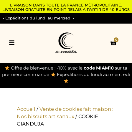
LIVRAISON DANS TOUTE LA FRANCE MÉTROPOLITAINE.
LIVRAISON GRATUITE EN POINT RELAIS A PARTIR DE 40 EUROS
• Expéditions du lundi au mercredi •
0
Offre de bienvenue : -10% avec le
code MIAM10
sur ta
première commande
Expéditions du lundi au mercredi
Accueil
/
Vente de cookies fait maison :
Nos biscuits artisanaux
/ COOKIE
GIANDUJA