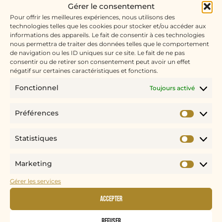
Gérer le consentement
Pour offrir les meilleures expériences, nous utilisons des
technologies telles que les cookies pour stocker et/ou accéder aux
Bon choix ! J'espère que cette gourmandise
informations des appareils. Le fait de consentir à ces technologies
vous fera passer un super moment. J'ai hâte
nous permettra de traiter des données telles que le comportement
de navigation ou les ID uniques sur ce site. Le fait de ne pas
d'avoir votre retour. Bonne dégustation !
consentir ou de retirer son consentement peut avoir un effet
négatif sur certaines caractéristiques et fonctions.
Juliette
Fonctionnel
Toujours activé
Préférences
CES GOURMANDISES POURRAIENT
Statistiques
AUSSI
VOUS PLAIRE
...
Marketing
Gérer les services
Accepter
Refuser