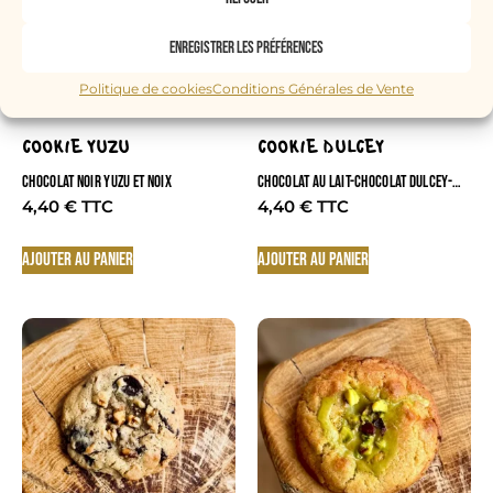
Enregistrer les préférences
Politique de cookies
Conditions Générales de Vente
COOKIE YUZU
COOKIE DULCEY
CHOCOLAT NOIR YUZU ET NOIX
CHOCOLAT AU LAIT-CHOCOLAT DULCEY-
CARAMEL ET NOIX DE PECAN
4,40
€
4,40
€
Ajouter au panier
Ajouter au panier